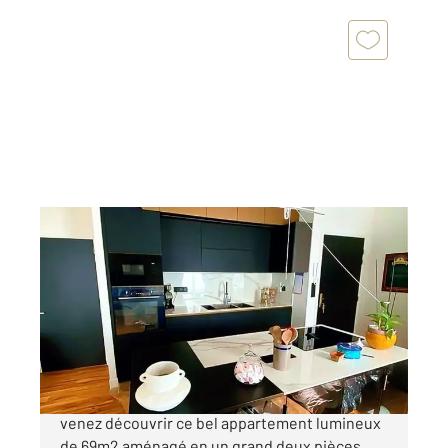
BOISSY ST LEGER 94
2
65,19 m
, 2 pièces
Ref : 44729
Appartement F2 à vendre
230 000 €
Au cœur du centreville de BoissySaintLéger,
venez découvrir ce bel appartement lumineux
de 69m2 aménagé en un grand deux pièces,