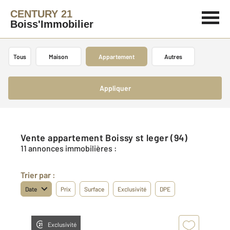
CENTURY 21
Boiss'Immobilier
Tous
Maison
Appartement
Autres
Appliquer
Vente appartement Boissy st leger (94)
11 annonces immobilières :
Trier par :
Date
Prix
Surface
Exclusivité
DPE
Exclusivité