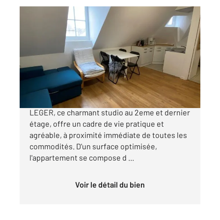
BOISSY ST LEGER 94
2
15 m
, 1 pièce
Ref : 44742
Appartement F1 à vendre
122 000 €
Situé en plein centre-ville de BOISSY SAINT
LEGER, ce charmant studio au 2eme et dernier
étage, offre un cadre de vie pratique et
agréable, à proximité immédiate de toutes les
commodités. D'un surface optimisée,
l'appartement se compose d ...
Voir le détail du bien