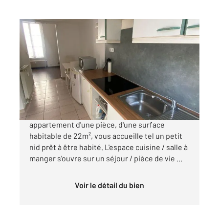
BOISSY ST LEGER 94
2
22 m
, 1 pièce
Ref : 44767
Appartement F1 à vendre
118 000 €
Situé au cœur de BoissySaintLéger, cet
appartement d'une pièce, d'une surface
habitable de 22m², vous accueille tel un petit
nid prêt à être habité. L'espace cuisine / salle à
manger s'ouvre sur un séjour / pièce de vie ...
Voir le détail du bien