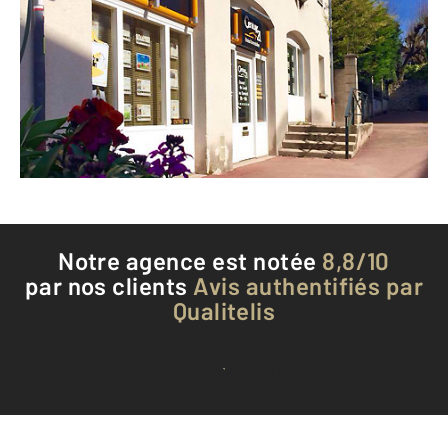
5 bis rue de Paris
BOISSY ST LEGER - 94470
Envoyer un message
Téléphoner à l'agence
Notre agence est notée
8,8/10
par nos clients
Avis authentifiés par
Qualitelis
Voir tous les avis clients