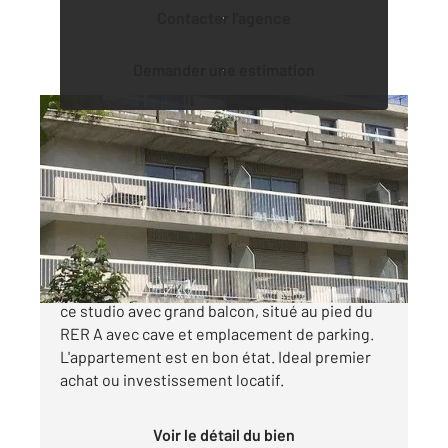
Contacter l'agence
Demander une estimation
BOISSY ST LEGER 94
2
27,87 m
, 1 pièce
Ref : 44528
Appartement F1 à vendre
129 000 €
CENTURY 21 BOISS'IMMOBILIER vous propose
ce studio avec grand balcon, situé au pied du
RER A avec cave et emplacement de parking.
L'appartement est en bon état. Ideal premier
achat ou investissement locatif.
Voir le détail du bien