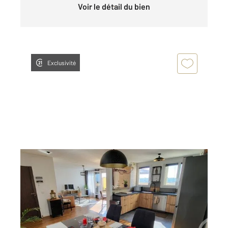
Voir le détail du bien
Exclusivité
BOISSY ST LEGER 94
2
118 m
, 6 pièces
Ref : 44681
Appartement F6 à vendre
320 000 €