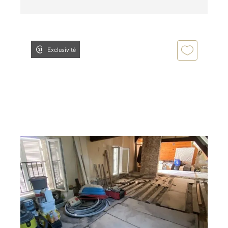
Exclusivité
BOISSY ST LEGER 94
2
54,12 m
, 3 pièces
Ref : 44765
Appartement Loft à vendre
150 000 €