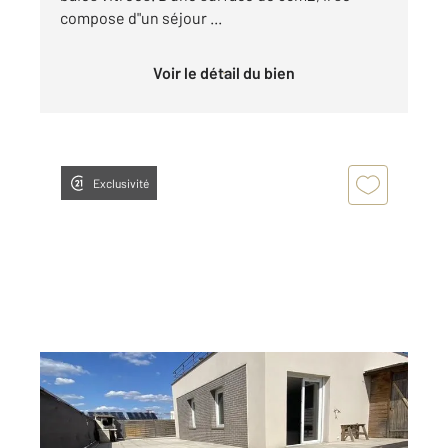
compose d"un séjour ...
Voir le détail du bien
Exclusivité
BOISSY ST LEGER 94
2
73,66 m
, 4 pièces
Ref : 44762