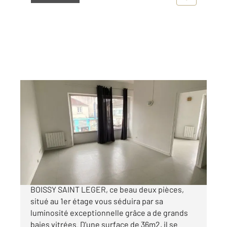
BOISSY ST LEGER 94
2
36,39 m
, 2 pièces
Ref : 44743
Appartement F2 à vendre
149 000 €
Idéalement situé en plein centre-ville de
BOISSY SAINT LEGER, ce beau deux pièces,
situé au 1er étage vous séduira par sa
luminosité exceptionnelle grâce a de grands
baies vitrées. D'une surface de 36m2, il se