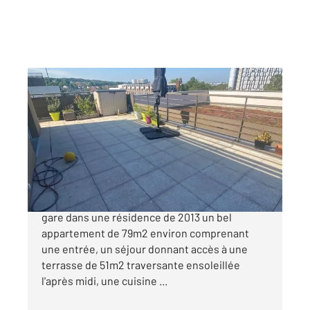
BOISSY ST LEGER 94
2
79 m
, 4 pièces
Ref : 44720
Appartement F4 à vendre
330 000 €
CENTURY 21 vous propose à deux pas de la
gare dans une résidence de 2013 un bel
appartement de 79m2 environ comprenant
une entrée, un séjour donnant accès à une
terrasse de 51m2 traversante ensoleillée
l'après midi, une cuisine ...