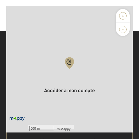
+
-
Parlons de vous, parlons biens
Votre compte :
Accéder à mon compte
500 m
©
Mappy