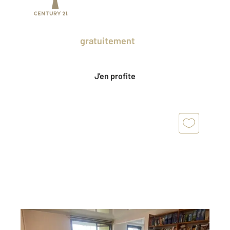
Prenez un temps d'avance sur le marché
en profitant
gratuitement
des Ventes
Privées CENTURY 21.
J'en profite
BOISSY ST LEGER 94