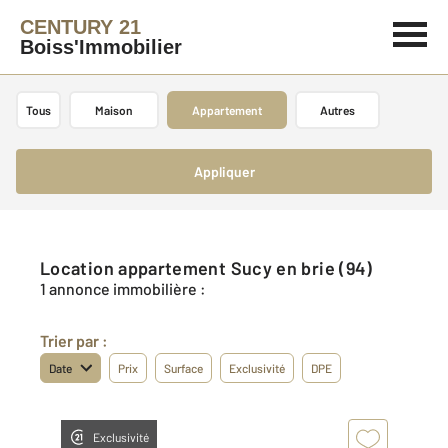
CENTURY 21
Boiss'Immobilier
Tous
Maison
Appartement
Autres
Appliquer
Location appartement Sucy en brie (94)
1 annonce immobilière :
Trier par :
Date
Prix
Surface
Exclusivité
DPE
Exclusivité