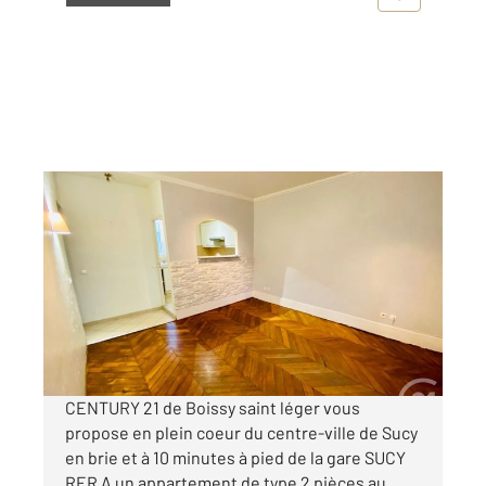
SUCY EN BRIE 94
2
39,65 m
, 2 pièces
Ref : 44590
Appartement F2 à louer
870 €
par mois charges comprises
CENTURY 21 de Boissy saint léger vous
propose en plein coeur du centre-ville de Sucy
en brie et à 10 minutes à pied de la gare SUCY
RER A un appartement de type 2 pièces au