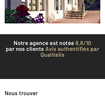
Envoyer un message
Téléphoner à l'agence
Notre agence est notée
8,8/10
par nos clients
Avis authentifiés par
Qualitelis
Voir tous les avis clients
Nous trouver