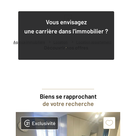
1
Vous envisagez
une carrière dans l'immobilier ?
Agence immobilière
Location
Location appartement
Découvrir nos offres
Biens se rapprochant
de votre recherche
Exclusivité