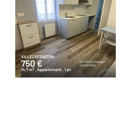
VILLECRESNES 94
750 €
par mois charges
comprises
2
14,7 m
, Appartement
, 1 pc